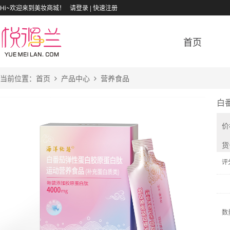
Hi~欢迎来到美妆商城！
请登录
|
快速注册
首页
当前位置：
首页
产品中心
营养食品
白
价
货
评
数