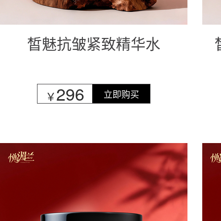
皙魅抗皱紧致精华水
296
立即购买
￥