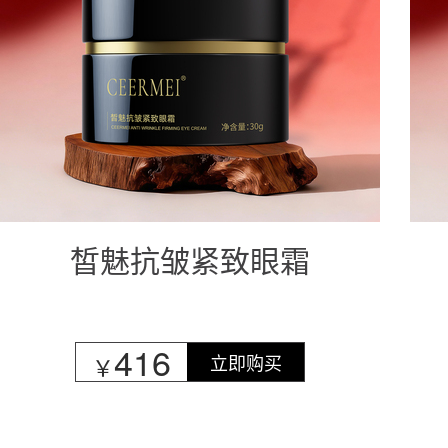
皙魅抗皱紧致眼霜
416
立即购买
￥