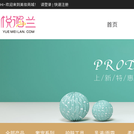
Hi~欢迎来到美妆商城！
请登录
|
快速注册
首页
全部产品
奢宠系列
护肤工具
乳液/面霜
柔