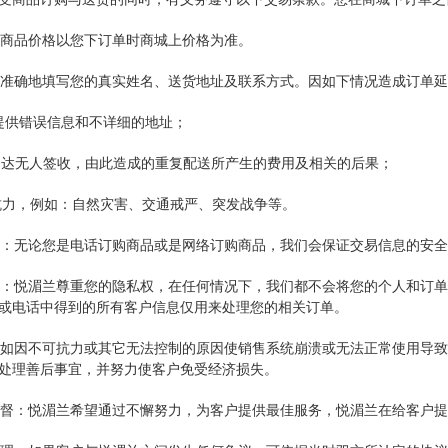
购的商品价格以您下订单时商城上价格为准。
清楚准确地填写您的真实姓名、送货地址及联系方式。因如下情况造成订单
户提供错误信息和不详细的地址；
物送达无人签收，由此造成的重复配送所产生的费用及相关的后果；
可抗力，例如：自然灾害、交通戒严、突发战争等。
全性：无论您是电话订购商品或是网络订购商品，我们会保证交易信息的安
私权：悦湄兰尊重您的隐私权，在任何情况下，我们都不会将您的个人和订
或电话中得到的所有客户信息仅用来处理您的相关订单。
责：如因不可抗力或其它无法控制的原因使销售系统崩溃或无法正常使用导
处理善后事宜，并努力使客户免受经济损失。
户监督：悦湄兰希望通过不懈努力，为客户提供最佳服务，悦湄兰在给客户