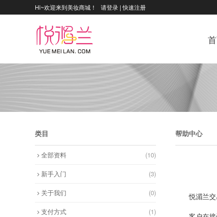
Hi~欢迎来到美妆商城！
请登录
|
快速注册
首
类目
帮助中心
全部资料
(10)
新手入门
(3)
关于我们
(0)
悦湄兰交
支付方式
(1)
客户在接